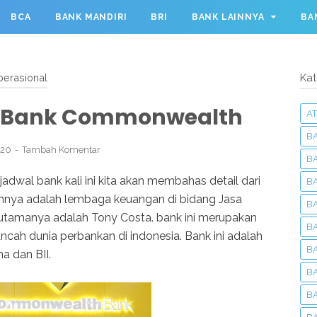
BCA
BANK MANDIRI
BRI
BANK LAINNYA
BA
erasional
Kat
l Bank Commonwealth
AT
B
020
Tambah Komentar
B
jadwal bank kali ini kita akan membahas detail dari
B
nya adalah lembaga keuangan di bidang Jasa
B
r utamanya adalah Tony Costa. bank ini merupakan
B
ncah dunia perbankan di indonesia. Bank ini adalah
B
a dan BII.
BA
B