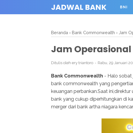
JADWAL BANK
BNI
Beranda
›
Bank Commonwealth
›
Jam Op
Jam Operasiona
Ditulis oleh
ery triantoro
Rabu, 29 Januari 2
Bank Commonwealth
- Halo sobat 
bank commonwealth yang pengertian
keuangan perbankan.Saat ini,direktu
bank yang cukup diperhitungkan di ka
merger dari bank artha niagara kencan