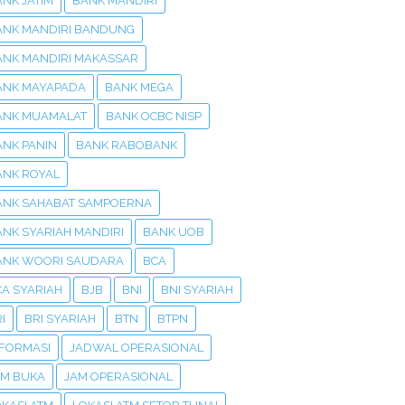
NK JATIM
BANK MANDIRI
ANK MANDIRI BANDUNG
ANK MANDIRI MAKASSAR
ANK MAYAPADA
BANK MEGA
ANK MUAMALAT
BANK OCBC NISP
ANK PANIN
BANK RABOBANK
ANK ROYAL
ANK SAHABAT SAMPOERNA
ANK SYARIAH MANDIRI
BANK UOB
ANK WOORI SAUDARA
BCA
CA SYARIAH
BJB
BNI
BNI SYARIAH
I
BRI SYARIAH
BTN
BTPN
NFORMASI
JADWAL OPERASIONAL
AM BUKA
JAM OPERASIONAL