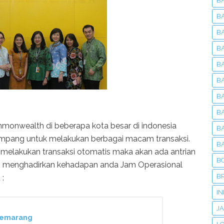
BA
B
B
B
B
B
B
B
monwealth di beberapa kota besar di indonesia
B
pang untuk melakukan berbagai macam transaksi.
B
melakukan transaksi otomatis maka akan ada antrian
B
kami menghadirkan kehadapan anda Jam Operasional
BR
:
I
J
 Semarang