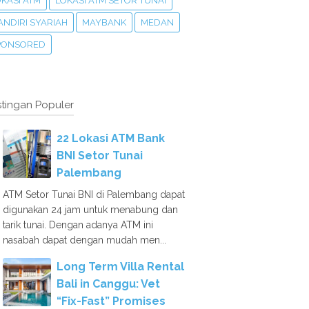
KASI ATM
LOKASI ATM SETOR TUNAI
ANDIRI SYARIAH
MAYBANK
MEDAN
PONSORED
tingan Populer
22 Lokasi ATM Bank
BNI Setor Tunai
Palembang
ATM Setor Tunai BNI di Palembang dapat
digunakan 24 jam untuk menabung dan
tarik tunai. Dengan adanya ATM ini
nasabah dapat dengan mudah men...
Long Term Villa Rental
Bali in Canggu: Vet
“Fix-Fast” Promises