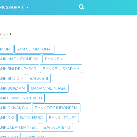
NK SYARIAH
egori
M BRI
ATM SETOR TUNAI
ANK ANZ INDONESIA
BANK BNI
ANK BNI DENPASAR
BANK BNI SYARIAH
ANK BPD DIY
BANK BRI
ANK BUKOPIN
BANK CIMB NIAGA
ANK COMMONWEALTH
ANK DANAMON
BANK DBS INDONESIA
NK DKI
BANK HSBC
BANK J TRUST
ANK JABAR BANTEN
BANK JATENG